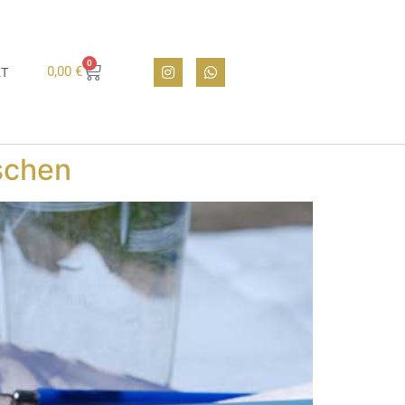
0
0,00
€
KT
schen