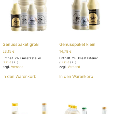
Genusspaket groß
Genusspaket klein
23,15
€
14,78
€
Enthält 7% Umsatzsteuer
Enthält 7% Umsatzsteuer
(
7,72
€
/ 1 L)
(
11,82
€
/ 1 L)
zzgl.
Versand
zzgl.
Versand
In den Warenkorb
In den Warenkorb