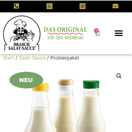
0
Start
/
Salat-Sauce
/ Probierpaket