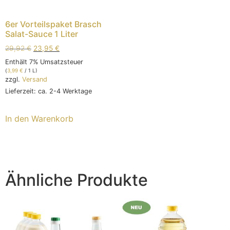
6er Vorteilspaket Brasch
Salat-Sauce 1 Liter
29,92
€
23,95
€
Enthält 7% Umsatzsteuer
(
3,99
€
/ 1 L)
zzgl.
Versand
Lieferzeit: ca. 2-4 Werktage
In den Warenkorb
Ähnliche Produkte