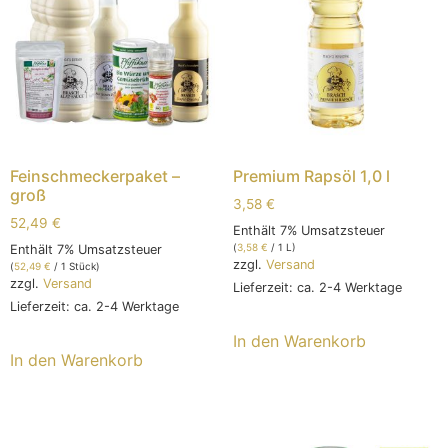
Feinschmeckerpaket –
Premium Rapsöl 1,0 l
groß
3,58
€
52,49
€
Enthält 7% Umsatzsteuer
(
3,58
€
/ 1 L)
Enthält 7% Umsatzsteuer
zzgl.
Versand
(
52,49
€
/ 1 Stück)
zzgl.
Versand
Lieferzeit: ca. 2-4 Werktage
Lieferzeit: ca. 2-4 Werktage
In den Warenkorb
In den Warenkorb